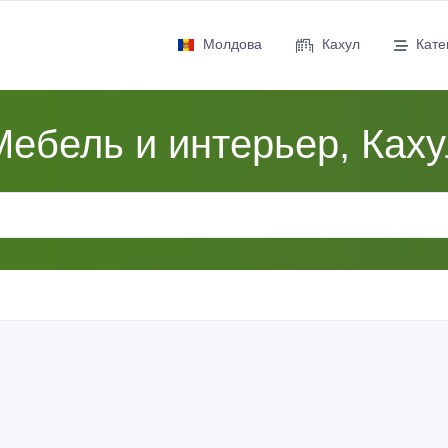
Молдова
Кахул
Кате
Мебель и интерьер, Каху