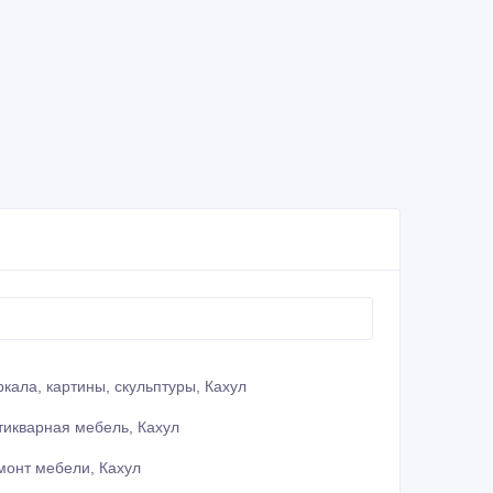
ркала, картины, скульптуры, Кахул
тикварная мебель, Кахул
монт мебели, Кахул