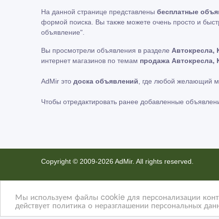
На данной странице представлены
бесплатные объя
формой поиска. Вы также можете очень просто и быст
объявление"
.
Вы просмотрели объявления в разделе
Автокресла, 
интернет магазинов по темам
продажа Автокресла, 
AdMir это
доска объявлений
, где любой желающий 
Чтобы отредактировать ранее добавленные объявлен
Copyright © 2009-2026 AdMir. All rights reserved.
Администрация сайта AdMir не несет ответственност
Конфиденциальность наших пользователей ценится. 
Мы используем файлы cookie для персонализации конте
действует политика о неразглашении персональных данн
не несем ответственность за правила конфиденциальн
На некоторых страницах нашего сайта представлена р