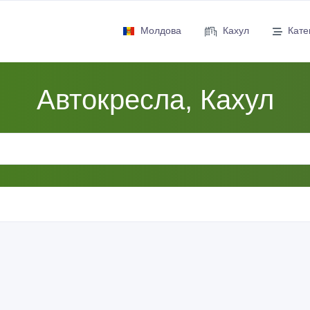
Молдова
Кахул
Кате
Автокресла, Кахул