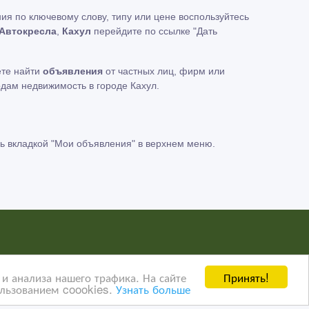
ия по ключевому слову, типу или цене воспользуйтесь
Автокресла
,
Кахул
перейдите по ссылке
"Дать
ете найти
объявления
от частных лиц, фирм или
одам недвижимость в городе Кахул.
ь вкладкой
"Мои объявления"
в верхнем меню.
нных пользователей сайта AdMir третьим лицам. Мы
Принять!
и анализа нашего трафика. На сайте
ользованием coookies.
Узнать больше
ать о правилах конфиденциальности Google
нажмите