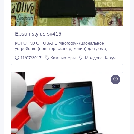
Epson stylus sx415
КОРОТКО О ТОВАРЕ Многофункциональное
устройство (принтер, сканер, копир) для дома,
небольшого офиса 4-цветная струйная печать макс.
11/07/2017
Компьютеры
Молдова, Кахул
формат печати A4 (210 297 мм) печать фотографий
цветной ЖК-дисплей печать с фотокамеры и карт
памяти.