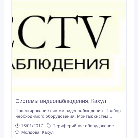
Системы видеонаблюдения, Кахул
Проектирование систем видеонаблюдения. Подбор
необходимого оборудования. Монтаж систем
видеонаблюдения. Техническое обслуживание
16/01/2017
Периферийное оборудование
систем видеонаблюдения. После гарантийное
Молдова, Кахул
обслуживание. www.videocctv.md 079664224.