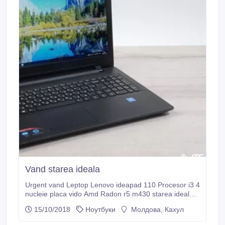
Vand starea ideala
Urgent vand Leptop Lenovo ideapad 110 Procesor i3 4
nucleie placa vido Amd Radon r5 m430 starea ideala
HD de 1TB + 4GB ram..
15/10/2018
Ноутбуки
Молдова, Кахул