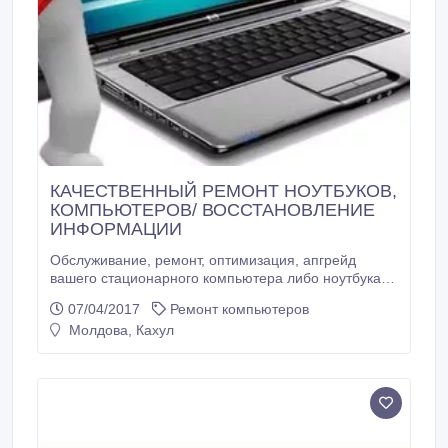
КАЧЕСТВЕННЫЙ РЕМОНТ НОУТБУКОВ,
КОМПЬЮТЕРОВ/ ВОССТАНОВЛЕНИЕ
ИНФОРМАЦИИ
Обслуживание, ремонт, оптимизация, апгрейд
вашего стационарного компьютера либо ноутбука. -
Диагностика, профилактика, ремонт. - Установка/
07/04/2017
Ремонт компьютеров
настройка/ восстановление Windows XP, Vista, 7, 8. -
Молдова, Кахул
Установка MS Office. - Mодернизация (Upgrade). -
СБОРКA КОМПЬЮТЕРОВ ПО ИНДИВИДУАЛЬНОМУ
ЗАКАЗУ. - Замена комплектующих.