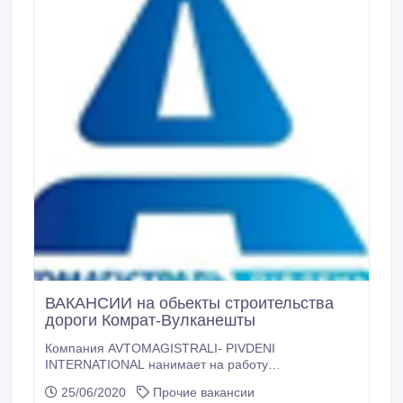
ВАКАНСИИ на обьекты строительства
дороги Комрат-Вулканешты
Компания AVTOMAGISTRALI- PIVDENI
INTERNATIONAL нанимает на работу
квалифицированные кадры в области строительства
25/06/2020
Прочие вакансии
автодорог: 1. МАСТЕРОВ / БРИГАДИРОВ; 2.