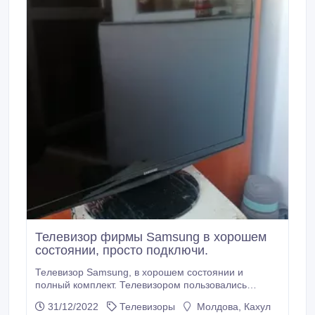
Телевизор фирмы Samsung в хорошем
состоянии, просто подключи.
Телевизор Samsung, в хорошем состоянии и
полный комплект. Телевизором пользовались
совершенно не долго, так что в качастве можно не
31/12/2022
Телевизоры
Молдова, Кахул
беспокоиться..